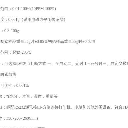
：0.01-100%(10PPM-100%)
度：0.001g（采用电磁力平衡传感器）
.3-100g
始样品重量≥2g时±0.05％初始样品重量≥5g时±0.02％
范围：起始-205℃
法：可选择3种终点判断方式 一、全自动二、定时 1－99分钟三、自定义模
：卤素加热
可读性：0.001%
参数：%水分，时间，温度，重量等
口：标配RS232通讯接口-方便连接打印机、电脑和其他外围设备、符合FDA
350×200×260(mm)