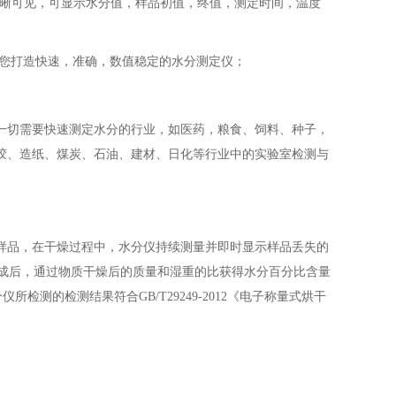
清晰可见，可显示水分值，样品初值，终值，测定时间，温度
为您打造快速，准确，数值稳定的水分测定仪；
一切需要快速测定水分的行业，如医药，粮食、饲料、种子，
胶、造纸、煤炭、石油、建材、日化等行业中的实验室检测与
样品，在干燥过程中，水分仪持续测量并即时显示样品丢失的
完成后，通过物质干燥后的质量和湿重的比获得水分百分比含量
分仪所检测的检测结果符合
GB/T29249-2012《电子称量式烘干