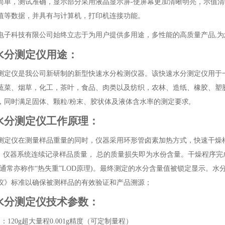
简单，测试准确，显示部分采用液晶显示屏-使屏幕更加清晰明亮，示值
值等数据，并具有与计算机，打印机连接功能。
电子科技有限公司始终立志于为用户提供多用途，多性能的高质量产品,
水分测定仪用途：
测定仪是我公司新研制的新型快速水分检测仪器。该快速水分测定仪用于
蔬菜、烟草，化工，茶叶，食品、肉类以及纺织，农林、造纸、橡胶、塑
，同时满足固体、颗粒/粉末、胶状体及液体含水率的测定要求,
水分测定仪
工作原理：
测定仪在测量样品重量的同时，仪器采用环形管卤素加热方式，快速干燥
，仪器系统连续记录样品质量， 总的质量损失即为水份含量。干燥程序
(通常亦称作“热失重”LOD原理)。最终测定的水分含量值被锁定显示。水
仪》
标准以确保被测样品的有效验证和产品溯源；
水分测定仪
技术参数：
：120g超大量程0.001g精度（可定制量程）