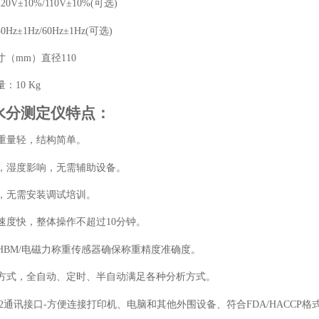
0V±10%/110V±10%(可选)
Hz±1Hz/60Hz±1Hz(可选)
寸（mm）直径110
：10 Kg
水分测定仪
特点：
，重量轻，结构简单。
境，湿度影响，无需辅助设备。
单，无需安装调试培训。
、速度快，整体操作不超过10分钟。
，HBM/电磁力称重传感器确保称重精度准确度。
分析方式，全自动、定时、半自动满足各种分析方式。
S232通讯接口-方便连接打印机、电脑和其他外围设备、符合FDA/HACCP格