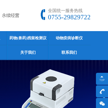
全国统一服务热线
0755-29829722
仪
药物(兽药)残留检测议
动物疫病诊断仪
关于我们
联系我们