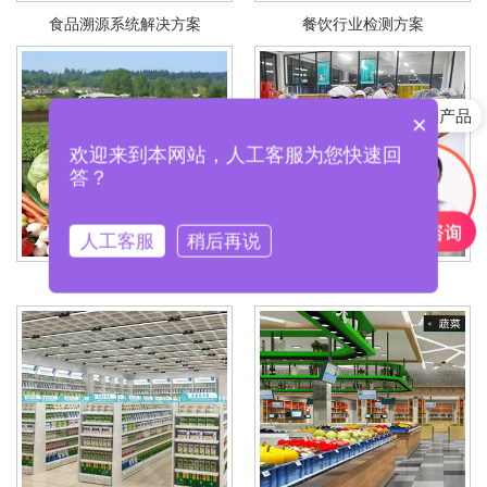
食品溯源系统解决方案
餐饮行业检测方案
快速咨询产品
×
产品含税包邮吗？
欢迎来到本网站，人工客服为您快速回
答？
人工客服
稍后再说
农业监督检测方案
食品企业检测方案