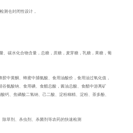
，检测仓封闭性设计，
含量、碳水化合物含量，总糖，蔗糖，麦芽糖，乳糖，果糖，葡
蜂胶中黄酮、蜂蜜中脯氨酸、食用油酸价，食用油过氧化值，
精谷氨酸钠、食用碘、食醋总酸，酱油总酸、食醋中游离矿
磷酸钙、焦磷酸二氢钠、己二酸、淀粉糊精、淀粉、茶多酚、
、除草剂、杀虫剂、杀菌剂等农药的快速检测