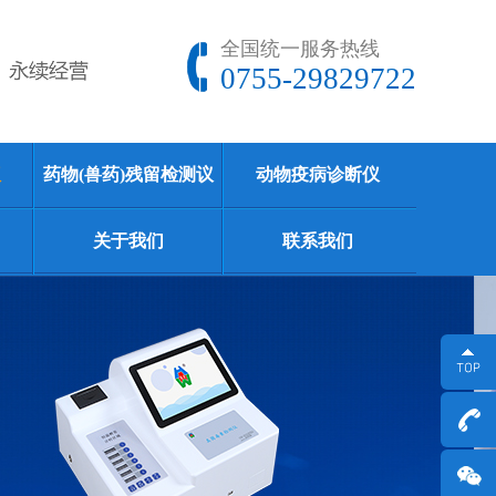
全国统一服务热线
0755-29829722
仪
药物(兽药)残留检测议
动物疫病诊断仪
关于我们
联系我们