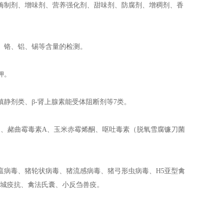
酶制剂、增味剂、营养强化剂、甜味剂、防腐剂、增稠剂、香
、铬、铝、锡等含量的检测。
钾。
静剂类、β-肾上腺素能受体阻断剂等7类。
1、赭曲霉毒素A、玉米赤霉烯酮、呕吐毒素（脱氧雪腐镰刀菌
瘟病毒、猪轮状病毒、猪流感病毒、猪弓形虫病毒、H5亚型禽
新城疫抗、禽法氏囊、小反刍兽疫。