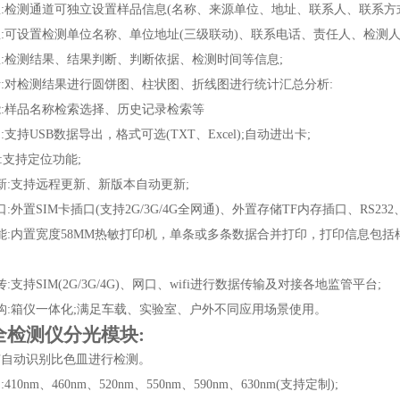
息:检测通道可独立设置样品信息(名称、来源单位、地址、联系人、联系方式
息:可设置检测单位名称、单位地址(三级联动)、联系电话、责任人、检测
息:检测结果、结果判断、判断依据、检测时间等信息;
析:对检测结果进行圆饼图、柱状图、折线图进行统计汇总分析:
能:样品名称检索选择、历史记录检索等
:支持USB数据导出，格式可选(TXT、Excel);自动进出卡;
位:支持定位功能;
新:支持远程更新、新版本自动更新;
:外置SIM卡插口(支持2G/3G/4G全网通)、外置存储TF内存插口、RS232
功能:内置宽度58MM热敏打印机，单条或多条数据合并打印，打印信息包括
:支持SIM(2G/3G/4G)、网口、wifi进行数据传输及对接各地监管平台;
结构:箱仪一体化;满足车载、实验室、户外不同应用场景使用。
全检测仪
分光模块:
有自动识别比色皿进行检测。
10nm、460nm、520nm、550nm、590nm、630nm(支持定制);