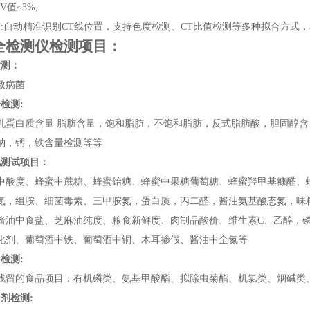
V值≤3%;
测:自动精准识别CT线位置，支持色度检测、CT比值检测等多种拟合方式
全检测仪
检测项目：
检测：
致病菌
检测:
乳蛋白质含量 脂肪含量，饱和脂肪，不饱和脂肪，反式脂肪酸，胆固醇
钠，钙，铁含量检测等等
化测试项目：
中酸度、蜂蜜中蔗糖、蜂蜜饴糖、蜂蜜中果糖葡萄糖、蜂蜜羟甲基糠醛、
氮，组胺、细菌毒素、三甲胺氮，蛋白质，丙二醛，酱油氨基酸态氮，味
酱油中食盐、芝麻油纯度、粮食新鲜度、肉制品酸价、维生素C、乙醇，
化剂、葡萄酒中铁、葡萄酒中铜、木耳掺假、酱油中全氮等
检测:
残留的食品项目：有机磷类、氨基甲酸酯、拟除虫菊酯、机氯类、烟碱类
剂检测: