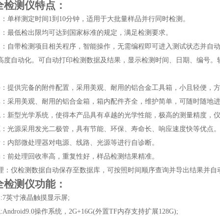
全检测仪
特点：
速：单样测定时间1到10分钟，适用于大批量样品并行同时检测。
高：最低检出限均可达到国家标准的规定，满足检测要求。
便：自带检测项目相关程序，智能操作，无需编程即可进入测试状态并自
高度自动化。可自动打印检测数据及结果，显示检测时间、日期、编号。
件：提供完备的附件配置，采用美观、耐用的铝合金工具箱，小且轻便，
单：采用美观、耐用的铝合金箱，箱内配件齐全，维护简单，可随时随地
统：新型光学系统，使得本产品具有卓越的光学性能，极高的测量精度，
源：光源采用发光二极管，具有节能、环保、寿命长、响应速度快等优点
断：内部微处理器对电源、线路、光源等进行自诊断。
确：前处理回收率高，重复性好，样品检测结果精准。
处理：仪检测数据自动保存至数据库，可按照时间顺序查询并导出结果并自
全检测仪
功能：
:7英寸液晶触摸显示屏;
Android9.0操作系统，2G+16G(外置TF内存支持扩展128G);