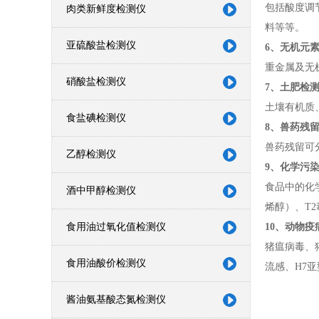
包括酸度调
肉类新鲜度检测仪
料等等。
亚硫酸盐检测仪
6、无机元素
重金属及无
硝酸盐检测仪
7、土肥检
土壤有机质
食盐碘检测仪
8、兽药残留
兽药残留可
乙醇检测仪
9、化学污
食品中的化
酒中甲醇检测仪
烯醇）、T
食用油过氧化值检测仪
10、动物疫
猪瘟病毒、
食用油酸价检测仪
流感、H7
酱油氨基酸态氮检测仪