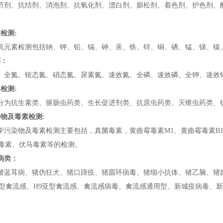
节剂、抗结剂、消泡剂、抗氧化剂、漂白剂、膨松剂、着色剂、护色剂、
检测:
机元素检测包括钠、钾、铅、镉、砷、汞、铁、锌、铜、硒、锰、锑、镍
测：
、全氮、铵态氮、硝态氮、尿素氮、速效氮、全磷、速效磷、全钾、速效
检测:
分为抗生素类、驱肠虫药类、生长促进剂类、抗原虫药类、灭锥虫药类、镇
染物及毒素检测:
学污染物及毒素检测主要包括，真菌毒素，黄曲霉毒素M1、黄曲霉毒素B
2毒素、伏马毒素等的检测。
病类：
猪蓝耳病、猪伪狂犬、猪口蹄疫、猪圆环病毒、猪细小抗体、猪乙脑、猪
亚型禽流感、H9亚型禽流感、禽流感病毒、禽流感通用型、新城疫病毒、