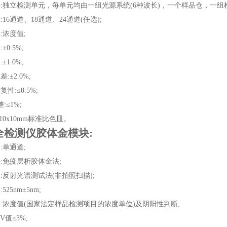
块:独立检测单元，每单元均由一组光源系统(6种波长)，一个样品仓，一组
16通道、18通道、24通道(任选);
:浓度值;
0.5%;
1.0%;
:±2.0%;
性:≤0.5%;
:≤1%;
10x10mm标准比色皿。
全检测仪
胶体金模块:
:单通道;
:免疫层析胶体金法;
:反射光谱测试法(非拍照扫描);
25nm±5nm;
果:浓度值(国家法定样品检测项目的浓度单位)及阴阳性判断;
V值≤3%;